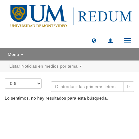
Camb
naveg
Menú
Listar Noticias en medios por tema
Ir
Lo sentimos, no hay resultados para esta búsqueda.
Universidad de Montevideo
|
Biblioteca
Prudencio de Pena 2544 | (598) 2 707 44 61 |
biblioteca@um.edu.uy