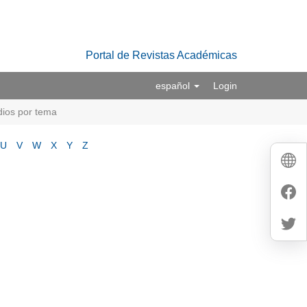
Portal de Revistas Académicas
español
Login
dios por tema
U
V
W
X
Y
Z