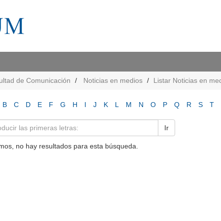
ultad de Comunicación
Noticias en medios
Listar Noticias en me
B
C
D
E
F
G
H
I
J
K
L
M
N
O
P
Q
R
S
T
Ir
mos, no hay resultados para esta búsqueda.