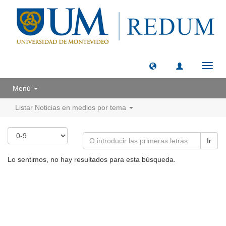
Camb
naveg
Menú
Listar Noticias en medios por tema
Ir
Lo sentimos, no hay resultados para esta búsqueda.
Universidad de Montevideo
|
Biblioteca
Prudencio de Pena 2544 | (598) 2 707 44 61 |
biblioteca@um.edu.uy