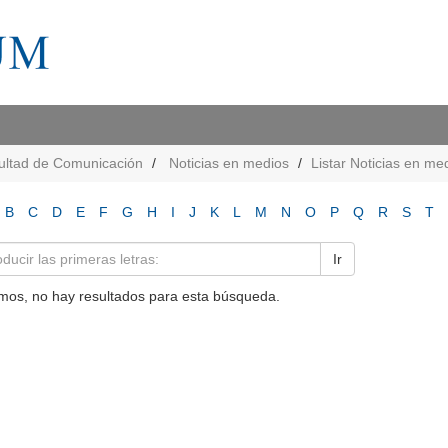
ultad de Comunicación
Noticias en medios
Listar Noticias en me
B
C
D
E
F
G
H
I
J
K
L
M
N
O
P
Q
R
S
T
Ir
mos, no hay resultados para esta búsqueda.