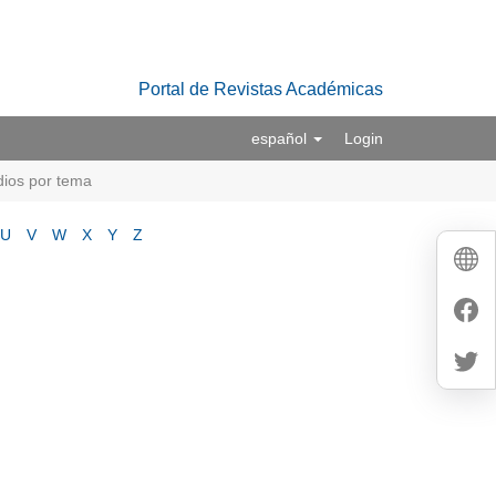
Portal de Revistas Académicas
español
Login
dios por tema
U
V
W
X
Y
Z