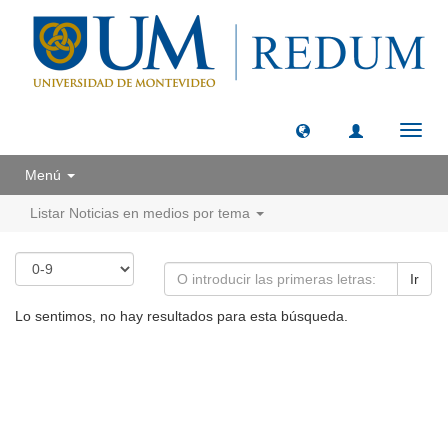
Camb
naveg
Menú
Listar Noticias en medios por tema
Ir
Lo sentimos, no hay resultados para esta búsqueda.
Universidad de Montevideo
|
Biblioteca
Prudencio de Pena 2544 | (598) 2 707 44 61 |
biblioteca@um.edu.uy