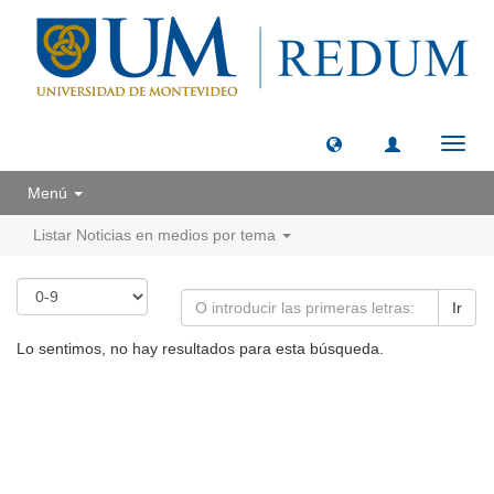
Camb
naveg
Menú
Listar Noticias en medios por tema
Ir
Lo sentimos, no hay resultados para esta búsqueda.
Universidad de Montevideo
|
Biblioteca
Prudencio de Pena 2544 | (598) 2 707 44 61 |
biblioteca@um.edu.uy