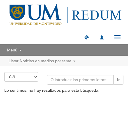
Camb
naveg
Menú
Listar Noticias en medios por tema
Ir
Lo sentimos, no hay resultados para esta búsqueda.
Universidad de Montevideo
|
Biblioteca
Prudencio de Pena 2544 | (598) 2 707 44 61 |
biblioteca@um.edu.uy