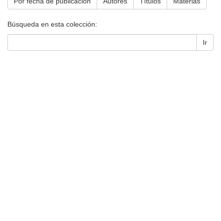
Por fecha de publicación
Autores
Títulos
Materias
Búsqueda en esta colección:
Ir
Universidad de Montevideo
|
Biblioteca
Prudencio de Pena 2544 | (598) 2 707 44 61 |
biblioteca@um.edu.uy
© 2021 Universidad de Montevideo