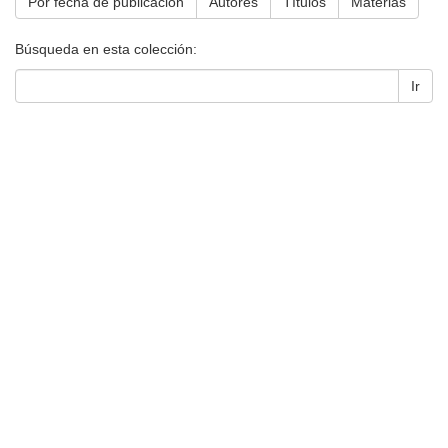
Por fecha de publicación
Autores
Títulos
Materias
Búsqueda en esta colección:
Ir
Universidad de Montevideo
|
Biblioteca
Prudencio de Pena 2544 | (598) 2 707 44 61 |
biblioteca@um.edu.uy
© 2021 Universidad de Montevideo