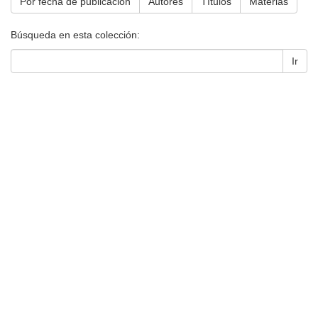
Por fecha de publicación
Autores
Títulos
Materias
Búsqueda en esta colección:
Ir
Universidad de Montevideo
|
Biblioteca
Prudencio de Pena 2544 | (598) 2 707 44 61 |
biblioteca@um.edu.uy
© 2021 Universidad de Montevideo