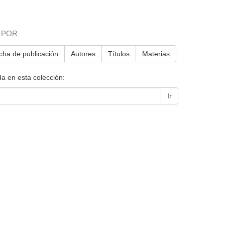
 POR
cha de publicación
Autores
Títulos
Materias
a en esta colección:
Ir