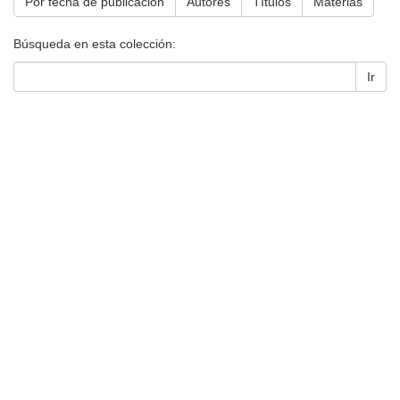
Por fecha de publicación
Autores
Títulos
Materias
Búsqueda en esta colección:
Ir
Universidad de Montevideo
|
Biblioteca
Prudencio de Pena 2544 | (598) 2 707 44 61 |
biblioteca@um.edu.uy
© 2021 Universidad de Montevideo