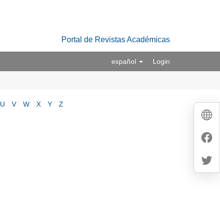
Portal de Revistas Académicas
español
Login
U
V
W
X
Y
Z