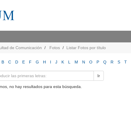
ultad de Comunicación
Fotos
Listar Fotos por título
B
C
D
E
F
G
H
I
J
K
L
M
N
O
P
Q
R
S
T
Ir
mos, no hay resultados para esta búsqueda.