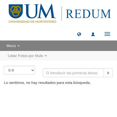
Camb
naveg
Menú
Listar Fotos por título
Ir
Lo sentimos, no hay resultados para esta búsqueda.
Universidad de Montevideo
|
Biblioteca
Prudencio de Pena 2544 | (598) 2 707 44 61 |
biblioteca@um.edu.uy