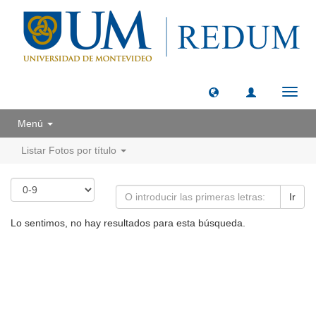
Camb
naveg
Menú
Listar Fotos por título
Ir
Lo sentimos, no hay resultados para esta búsqueda.
Universidad de Montevideo
|
Biblioteca
Prudencio de Pena 2544 | (598) 2 707 44 61 |
biblioteca@um.edu.uy