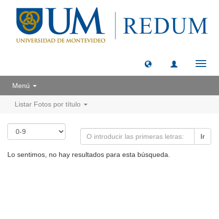
Camb
naveg
Menú
Listar Fotos por título
Ir
Lo sentimos, no hay resultados para esta búsqueda.
Universidad de Montevideo
|
Biblioteca
Prudencio de Pena 2544 | (598) 2 707 44 61 |
biblioteca@um.edu.uy