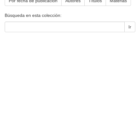
Por fecha de publicación
Autores
Títulos
Materias
Búsqueda en esta colección:
Ir
Universidad de Montevideo
|
Biblioteca
Prudencio de Pena 2544 | (598) 2 707 44 61 |
biblioteca@um.edu.uy
© 2021 Universidad de Montevideo