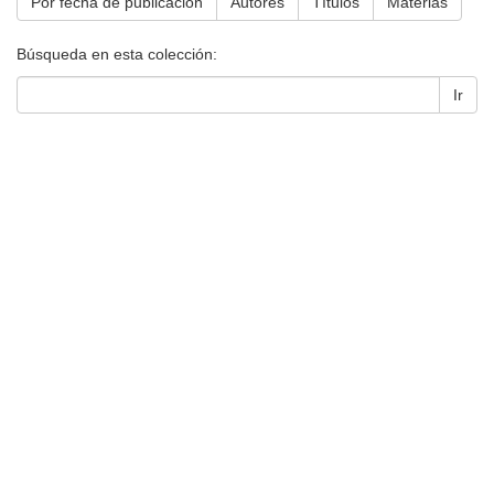
Por fecha de publicación
Autores
Títulos
Materias
Búsqueda en esta colección:
Ir
Universidad de Montevideo
|
Biblioteca
Prudencio de Pena 2544 | (598) 2 707 44 61 |
biblioteca@um.edu.uy
© 2021 Universidad de Montevideo