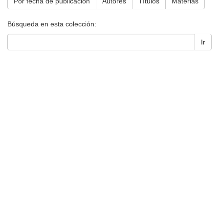
Por fecha de publicación
Autores
Títulos
Materias
Búsqueda en esta colección:
Ir
Universidad de Montevideo
|
Biblioteca
Prudencio de Pena 2544 | (598) 2 707 44 61 |
biblioteca@um.edu.uy
© 2021 Universidad de Montevideo