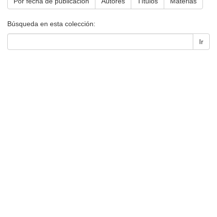
Por fecha de publicación
Autores
Títulos
Materias
Búsqueda en esta colección:
Ir
Universidad de Montevideo
|
Biblioteca
Prudencio de Pena 2544 | (598) 2 707 44 61 |
biblioteca@um.edu.uy
© 2021 Universidad de Montevideo