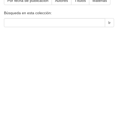
Por fecha de publicación
Autores
Títulos
Materias
Búsqueda en esta colección:
Ir
Universidad de Montevideo
|
Biblioteca
Prudencio de Pena 2544 | (598) 2 707 44 61 |
biblioteca@um.edu.uy
© 2021 Universidad de Montevideo