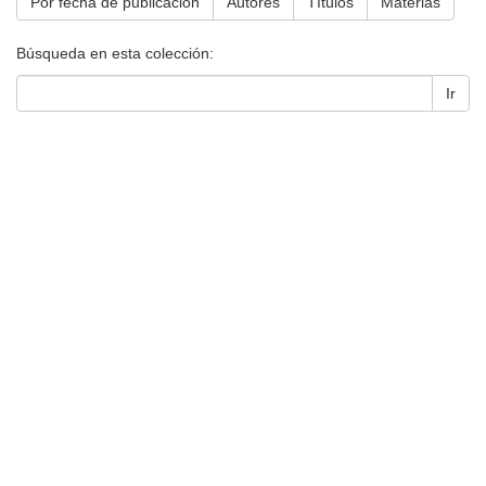
Por fecha de publicación
Autores
Títulos
Materias
Búsqueda en esta colección:
Ir
Universidad de Montevideo
|
Biblioteca
Prudencio de Pena 2544 | (598) 2 707 44 61 |
biblioteca@um.edu.uy
© 2021 Universidad de Montevideo