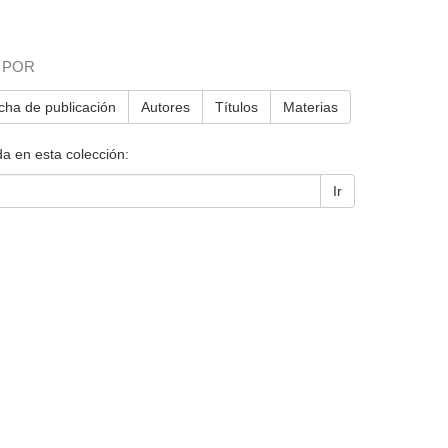
 POR
cha de publicación
Autores
Títulos
Materias
a en esta colección:
Ir