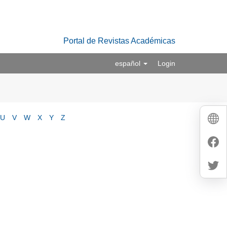
Portal de Revistas Académicas
español
Login
U
V
W
X
Y
Z