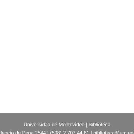
Universidad de Montevideo
|
Biblioteca
dencio de Pena 2544 | (598) 2 707 44 61 |
biblioteca@um.ed