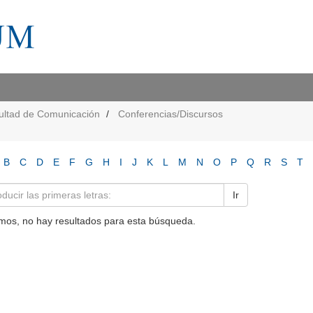
ultad de Comunicación
Conferencias/Discursos
B
C
D
E
F
G
H
I
J
K
L
M
N
O
P
Q
R
S
T
Ir
mos, no hay resultados para esta búsqueda.