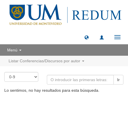
Camb
naveg
Menú
Listar Conferencias/Discursos por autor
Ir
Lo sentimos, no hay resultados para esta búsqueda.
Universidad de Montevideo
|
Biblioteca
Prudencio de Pena 2544 | (598) 2 707 44 61 |
biblioteca@um.edu.uy