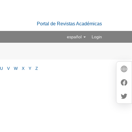
Portal de Revistas Académicas
español
Login
U
V
W
X
Y
Z