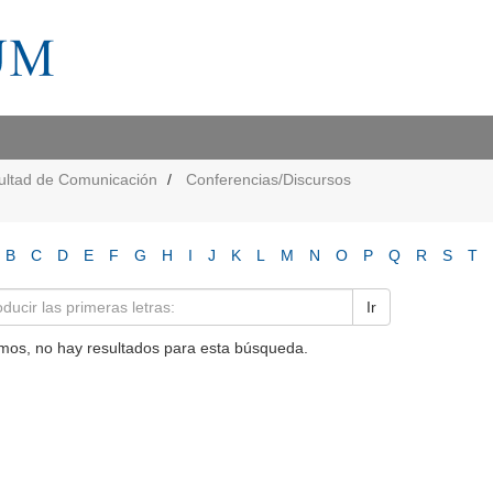
ultad de Comunicación
Conferencias/Discursos
B
C
D
E
F
G
H
I
J
K
L
M
N
O
P
Q
R
S
T
Ir
mos, no hay resultados para esta búsqueda.