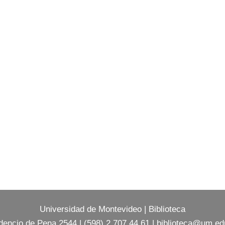
Universidad de Montevideo
|
Biblioteca
dencio de Pena 2544 | (598) 2 707 44 61 |
biblioteca@um.ed