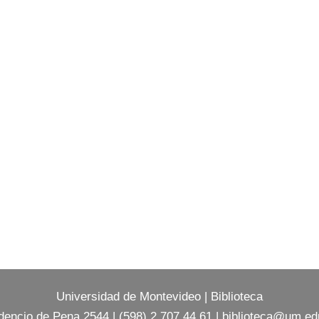
Universidad de Montevideo
|
Biblioteca
dencio de Pena 2544 | (598) 2 707 44 61 |
biblioteca@um.ed