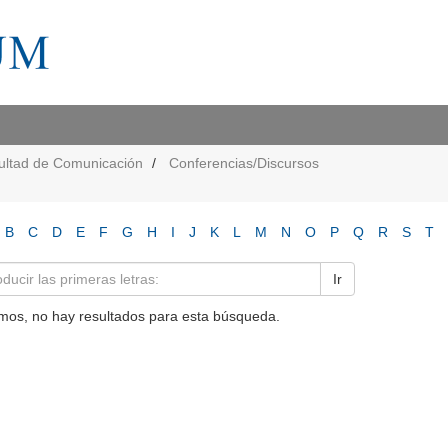
ultad de Comunicación
Conferencias/Discursos
B
C
D
E
F
G
H
I
J
K
L
M
N
O
P
Q
R
S
T
Ir
mos, no hay resultados para esta búsqueda.