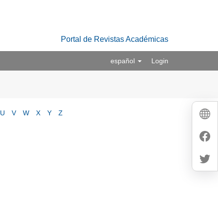
Portal de Revistas Académicas
español
Login
U
V
W
X
Y
Z