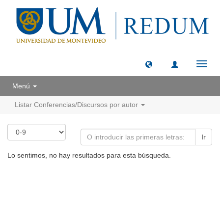
Camb
naveg
Menú
Listar Conferencias/Discursos por autor
Ir
Lo sentimos, no hay resultados para esta búsqueda.
Universidad de Montevideo
|
Biblioteca
Prudencio de Pena 2544 | (598) 2 707 44 61 |
biblioteca@um.edu.uy