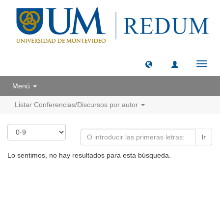
Camb
naveg
Menú
Listar Conferencias/Discursos por autor
Ir
Lo sentimos, no hay resultados para esta búsqueda.
Universidad de Montevideo
|
Biblioteca
Prudencio de Pena 2544 | (598) 2 707 44 61 |
biblioteca@um.edu.uy