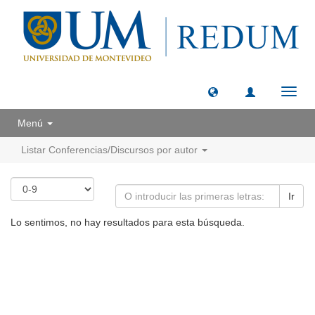
Camb
naveg
Menú
Listar Conferencias/Discursos por autor
Ir
Lo sentimos, no hay resultados para esta búsqueda.
Universidad de Montevideo
|
Biblioteca
Prudencio de Pena 2544 | (598) 2 707 44 61 |
biblioteca@um.edu.uy