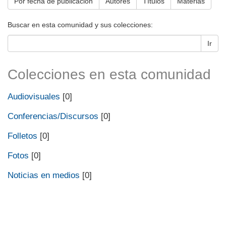
Por fecha de publicación
Autores
Títulos
Materias
Buscar en esta comunidad y sus colecciones:
Ir
Colecciones en esta comunidad
Audiovisuales
[0]
Conferencias/Discursos
[0]
Folletos
[0]
Fotos
[0]
Noticias en medios
[0]
Universidad de Montevideo
|
Biblioteca
Prudencio de Pena 2544 | (598) 2 707 44 61 |