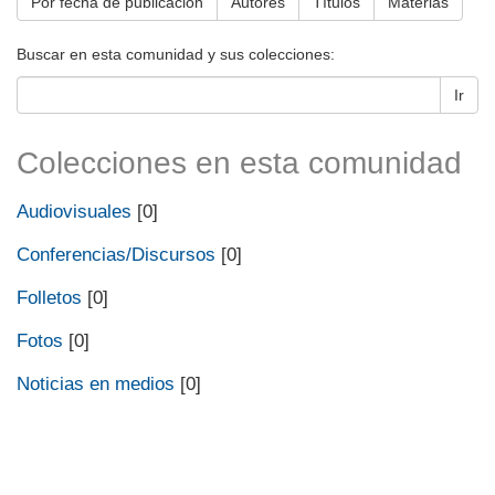
Por fecha de publicación
Autores
Títulos
Materias
Buscar en esta comunidad y sus colecciones:
Ir
Colecciones en esta comunidad
Audiovisuales
[0]
Conferencias/Discursos
[0]
Folletos
[0]
Fotos
[0]
Noticias en medios
[0]
Universidad de Montevideo
|
Biblioteca
Prudencio de Pena 2544 | (598) 2 707 44 61 |