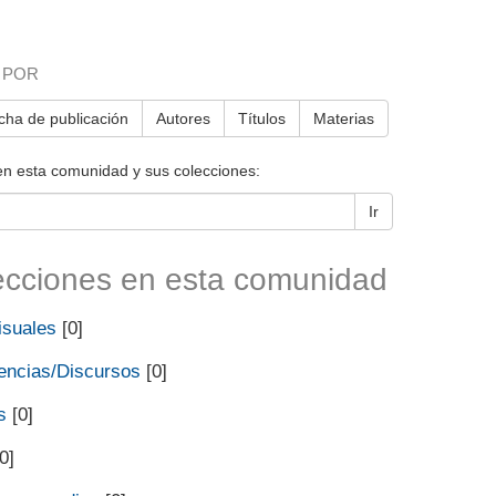
 POR
cha de publicación
Autores
Títulos
Materias
en esta comunidad y sus colecciones:
Ir
ecciones en esta comunidad
isuales
[0]
encias/Discursos
[0]
s
[0]
0]