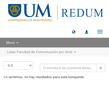
Camb
naveg
Menú
Listar Facultad de Comunicación por título
Ir
Lo sentimos, no hay resultados para esta búsqueda.
Universidad de Montevideo
|
Biblioteca
Prudencio de Pena 2544 | (598) 2 707 44 61 |
biblioteca@um.edu.uy