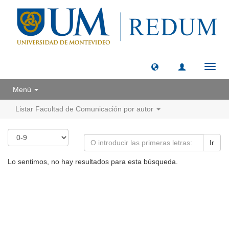
Camb
naveg
Menú
Listar Facultad de Comunicación por autor
Ir
Lo sentimos, no hay resultados para esta búsqueda.
Universidad de Montevideo
|
Biblioteca
Prudencio de Pena 2544 | (598) 2 707 44 61 |
biblioteca@um.edu.uy