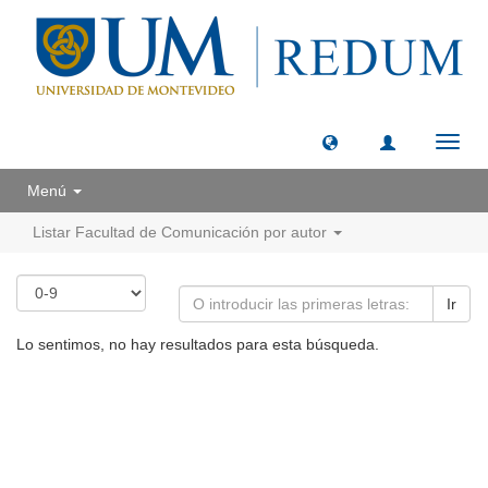
Camb
naveg
Menú
Listar Facultad de Comunicación por autor
Ir
Lo sentimos, no hay resultados para esta búsqueda.
Universidad de Montevideo
|
Biblioteca
Prudencio de Pena 2544 | (598) 2 707 44 61 |
biblioteca@um.edu.uy