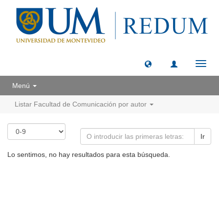
Camb
naveg
Menú
Listar Facultad de Comunicación por autor
Ir
Lo sentimos, no hay resultados para esta búsqueda.
Universidad de Montevideo
|
Biblioteca
Prudencio de Pena 2544 | (598) 2 707 44 61 |
biblioteca@um.edu.uy