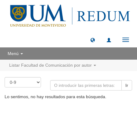
Camb
naveg
Menú
Listar Facultad de Comunicación por autor
Ir
Lo sentimos, no hay resultados para esta búsqueda.
Universidad de Montevideo
|
Biblioteca
Prudencio de Pena 2544 | (598) 2 707 44 61 |
biblioteca@um.edu.uy