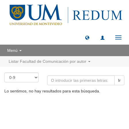
Camb
naveg
Menú
Listar Facultad de Comunicación por autor
Ir
Lo sentimos, no hay resultados para esta búsqueda.
Universidad de Montevideo
|
Biblioteca
Prudencio de Pena 2544 | (598) 2 707 44 61 |
biblioteca@um.edu.uy