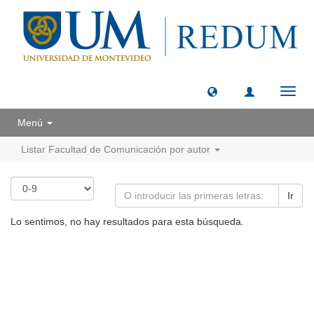
Camb
naveg
Menú
Listar Facultad de Comunicación por autor
Ir
Lo sentimos, no hay resultados para esta búsqueda.
Universidad de Montevideo
|
Biblioteca
Prudencio de Pena 2544 | (598) 2 707 44 61 |
biblioteca@um.edu.uy