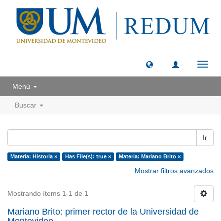
Camb
naveg
Menú
Buscar
Ir
Materia: Historia ×
Has File(s): true ×
Materia: Mariano Brito ×
Mostrar filtros avanzados
Mostrando ítems 1-1 de 1
Mariano Brito: primer rector de la Universidad de