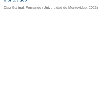
Montevideo
Díaz Gallinal, Fernando
(
Universidad de Montevideo
,
2023
)
Universidad de Montevideo
|
Biblioteca
Prudencio de Pena 2544 | (598) 2 707 44 61 |
biblioteca@um.edu.uy
© 2021 Universidad de Montevideo