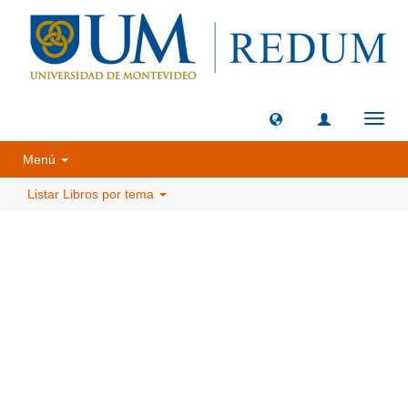
Camb
naveg
Menú
Listar Libros por tema