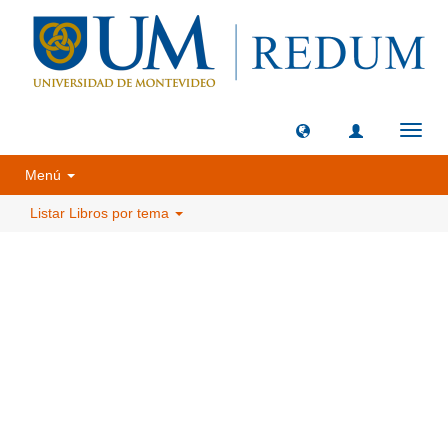
Camb
naveg
Menú
Listar Libros por tema