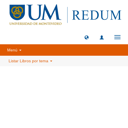
Camb
naveg
Menú
Listar Libros por tema