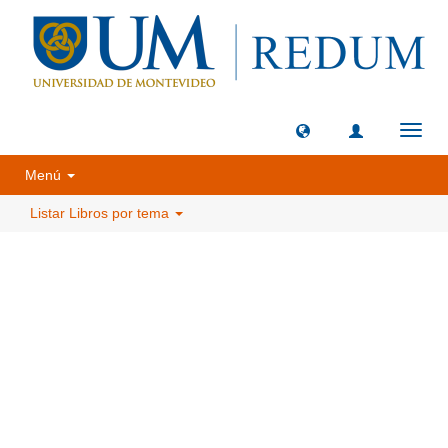
Camb
naveg
Menú
Listar Libros por tema