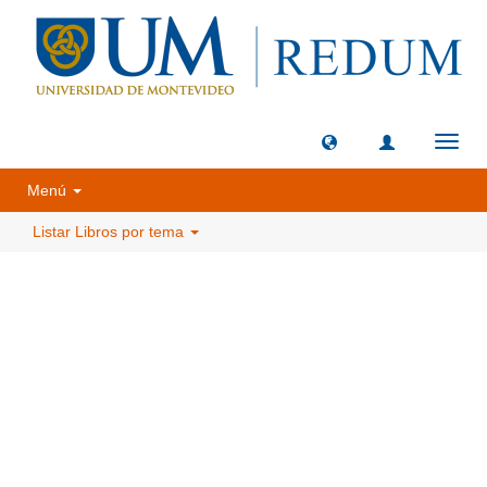
Camb
naveg
Menú
Listar Libros por tema