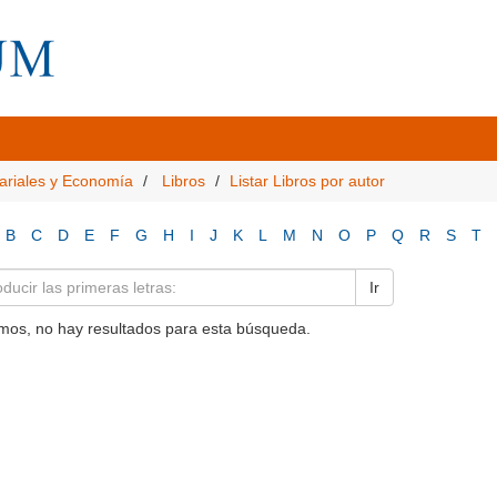
ariales y Economía
Libros
Listar Libros por autor
B
C
D
E
F
G
H
I
J
K
L
M
N
O
P
Q
R
S
T
Ir
mos, no hay resultados para esta búsqueda.