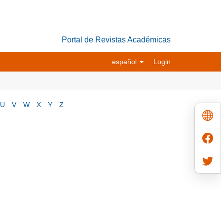
Portal de Revistas Académicas
español
Login
U
V
W
X
Y
Z