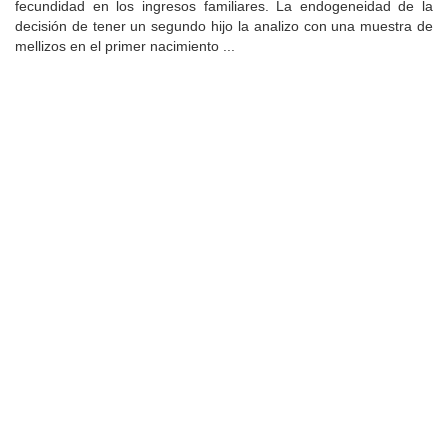
fecundidad en los ingresos familiares. La endogeneidad de la
decisión de tener un segundo hijo la analizo con una muestra de
mellizos en el primer nacimiento ...
Universidad de Montevideo
|
Biblioteca
Prudencio de Pena 2544 | (598) 2 707 44 61 |
biblioteca@um.edu.uy
© 2021 Universidad de Montevideo