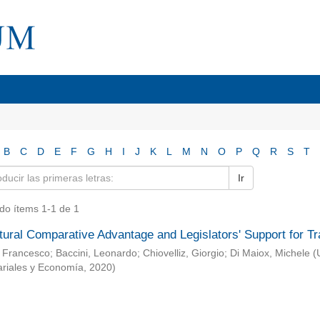
B
C
D
E
F
G
H
I
J
K
L
M
N
O
P
Q
R
S
T
Ir
do ítems 1-1 de 1
ltural Comparative Advantage and Legislators' Support for 
 Francesco
;
Baccini, Leonardo
;
Chiovelliz, Giorgio
;
Di Maiox, Michele
(
riales y Economía
,
2020
)