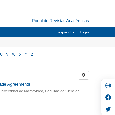
Portal de Revistas Académicas
español
Login
U
V
W
X
Y
Z
Trade Agreements
Universidad de Montevideo, Facultad de Ciencias