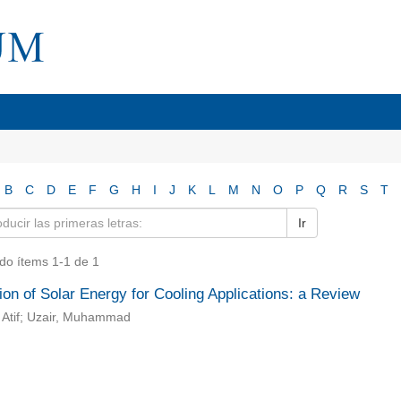
B
C
D
E
F
G
H
I
J
K
L
M
N
O
P
Q
R
S
T
Ir
do ítems 1-1 de 1
tion of Solar Energy for Cooling Applications: a Review
 Atif; Uzair, Muhammad