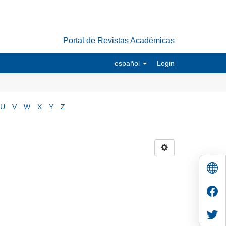
Portal de Revistas Académicas
español
Login
U
V
W
X
Y
Z